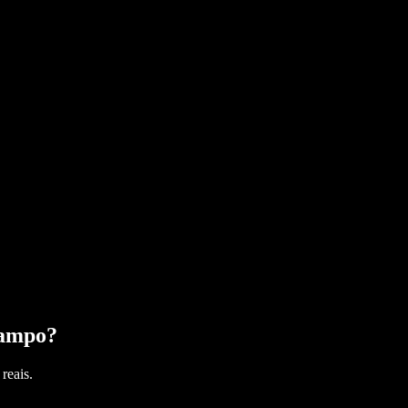
ampo
?
reais.