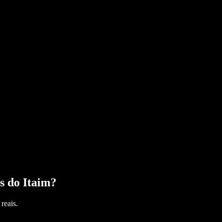
s do Itaim
?
reais.