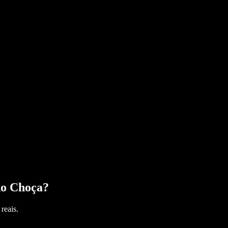
do Choça
?
reais.