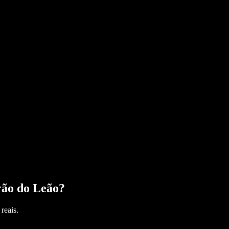
rão do Leão
?
reais.