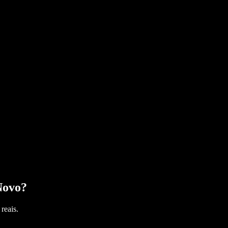
Novo
?
reais.