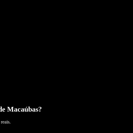
 de Macaúbas
?
reais.