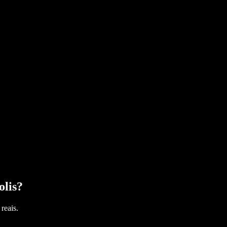
lis
?
reais.