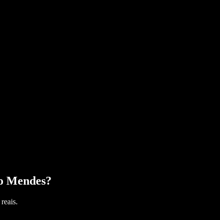
o Mendes
?
reais.