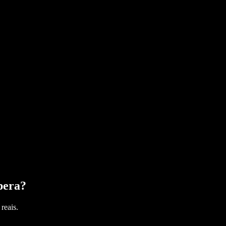
pera
?
reais.