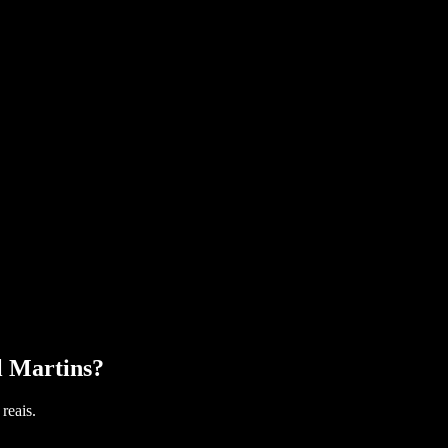
l Martins
?
reais.