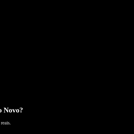
o Novo
?
reais.