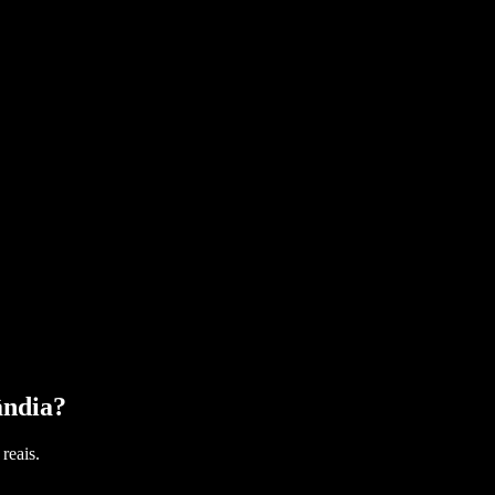
ândia
?
reais.