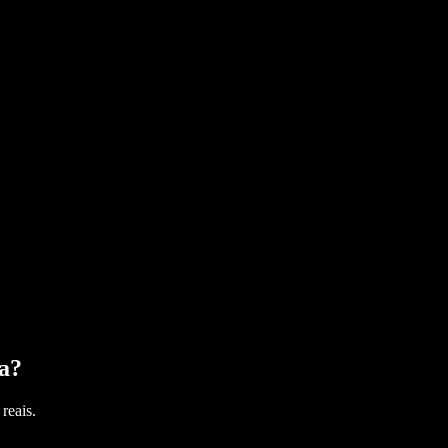
a
?
reais.