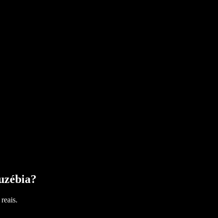
uzébia
?
reais.