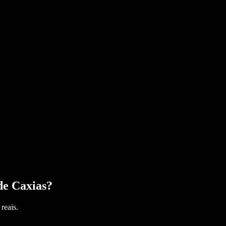
de Caxias
?
reais.