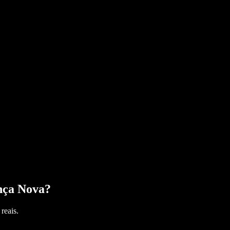
nça Nova
?
reais.