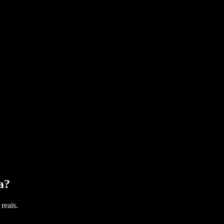
a
?
reais.