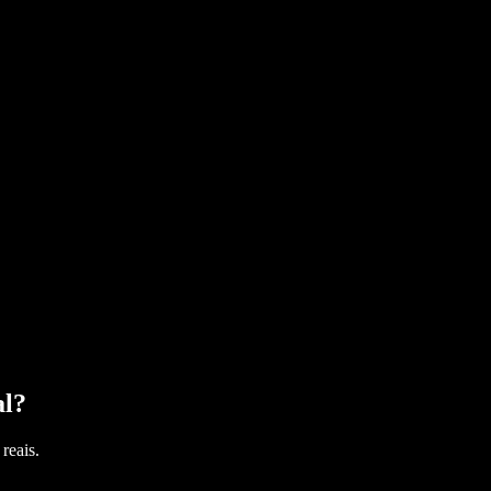
al
?
reais.