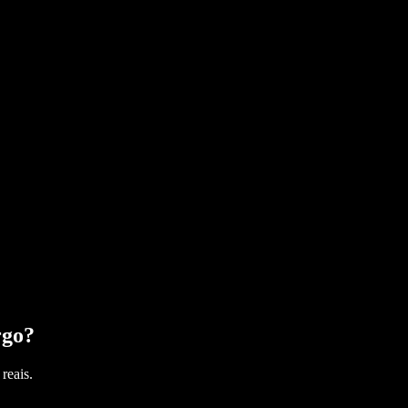
rgo
?
reais.