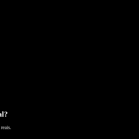
al
?
reais.