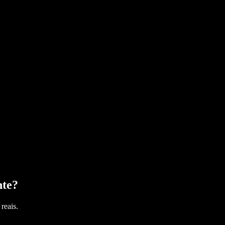
nte
?
reais.