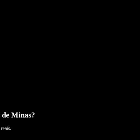
a de Minas
?
reais.