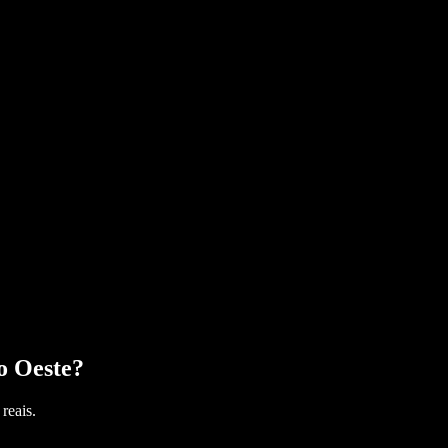
o Oeste
?
reais.