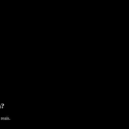
a
?
reais.