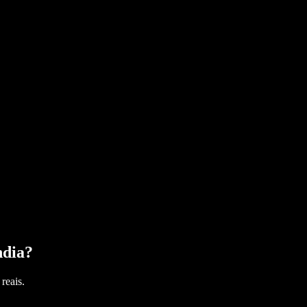
ndia
?
reais.