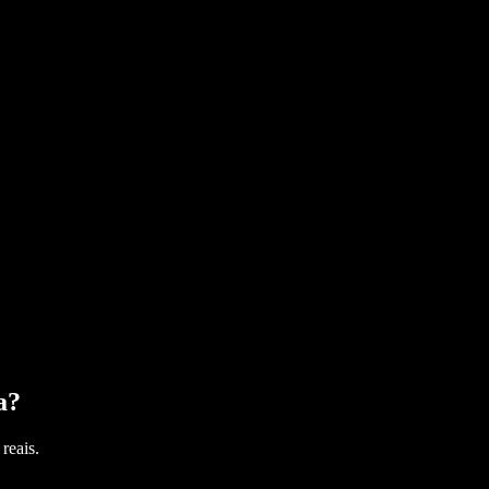
a
?
reais.