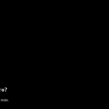
ro
?
reais.