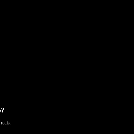
o
?
reais.