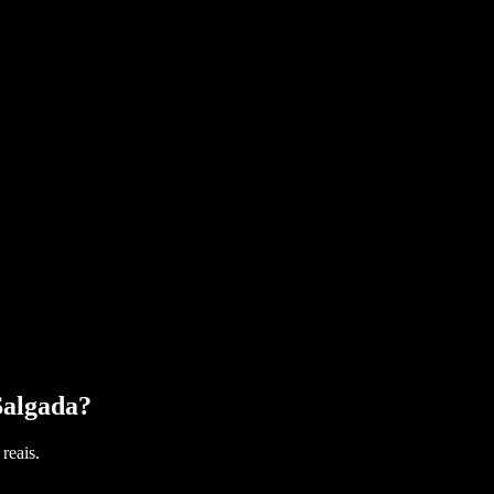
Salgada
?
reais.