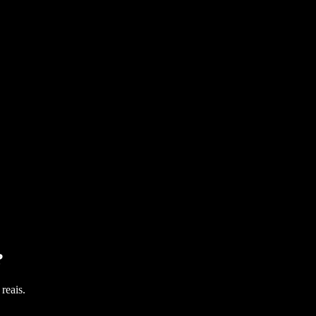
?
reais.