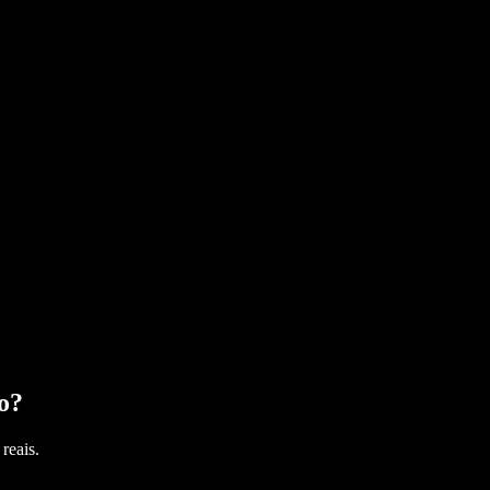
o
?
reais.