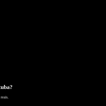
tuba
?
reais.