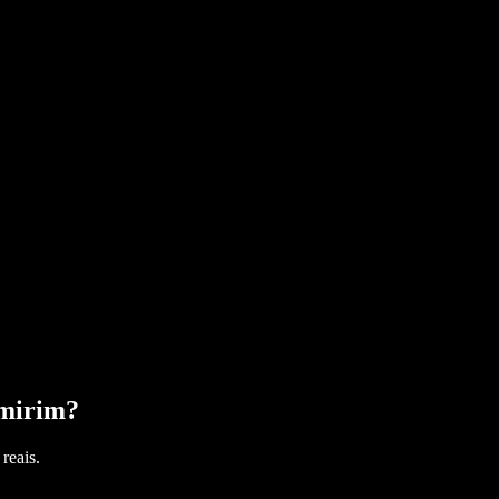
mirim
?
reais.