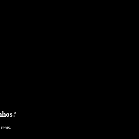
nhos
?
reais.