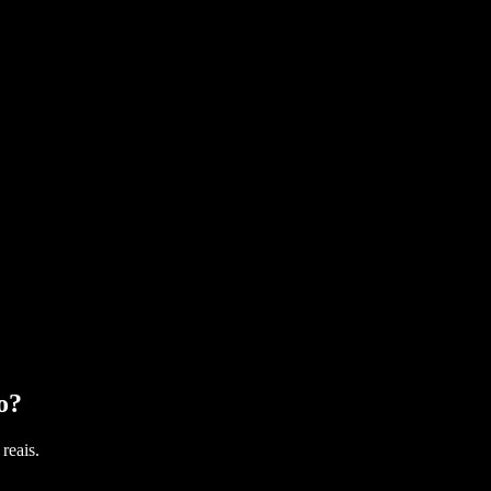
o
?
reais.