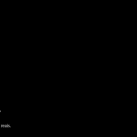
?
reais.