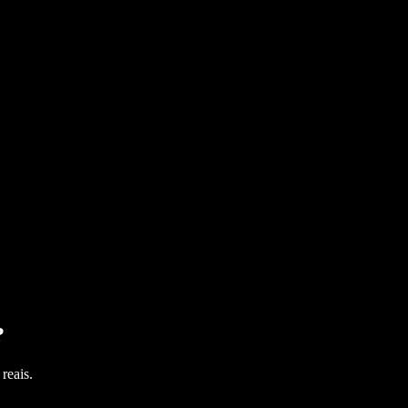
?
reais.