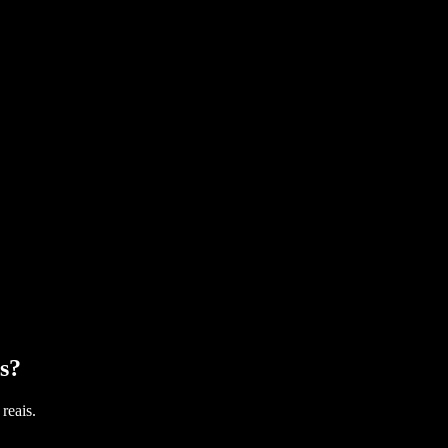
s
?
reais.