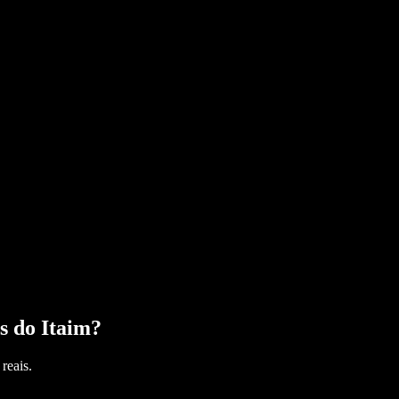
s do Itaim
?
reais.