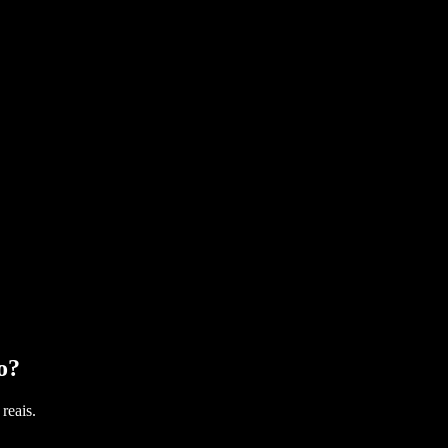
o
?
reais.