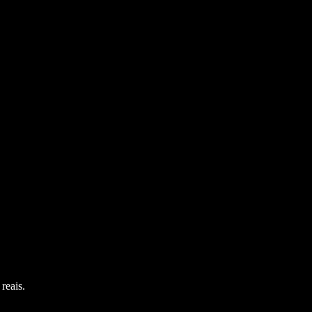
?
reais.