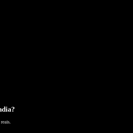
ndia
?
reais.