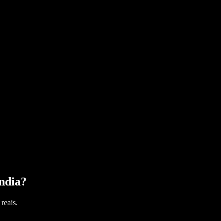
ndia
?
reais.