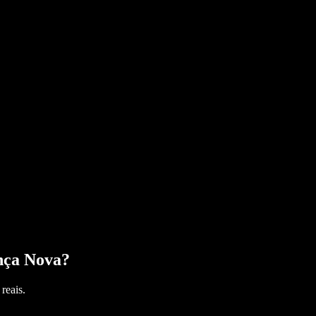
nça Nova
?
reais.