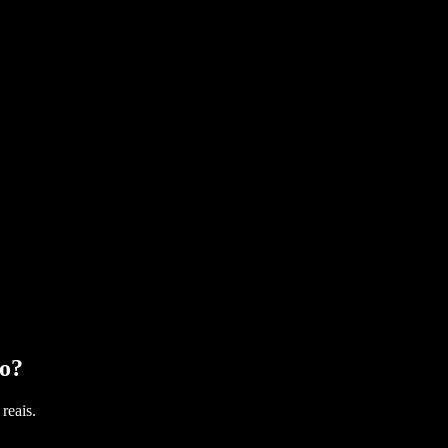
o
?
reais.