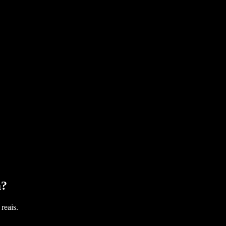
a
?
reais.