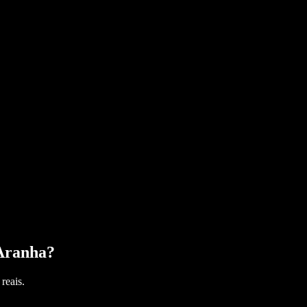
Aranha
?
reais.