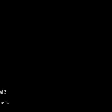
al
?
reais.