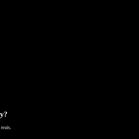
cy
?
reais.