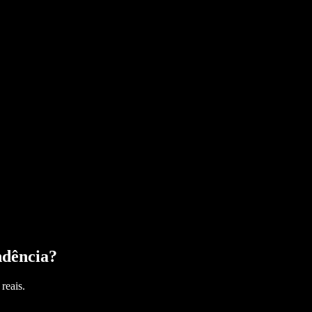
ndência
?
reais.